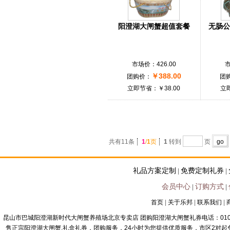
阳澄湖大闸蟹超值套餐
无肠公
市场价：426.00
市
￥388.00
团购价：
团
立即节省：￥38.00
立
共有11条
1
/
1
页
1
转到
页
礼品方案定制
免费定制礼券
|
|
会员中心
订购方式
|
|
首页
|
关于乐邦
|
联系我们
|
昆山市巴城阳澄湖新时代大闸蟹养殖场北京专卖店 团购阳澄湖大闸蟹礼券电话：010-68218053 0
售正宗阳澄湖大闸蟹,礼盒礼券，团购服务，24小时为您提供优质服务，市区2对起